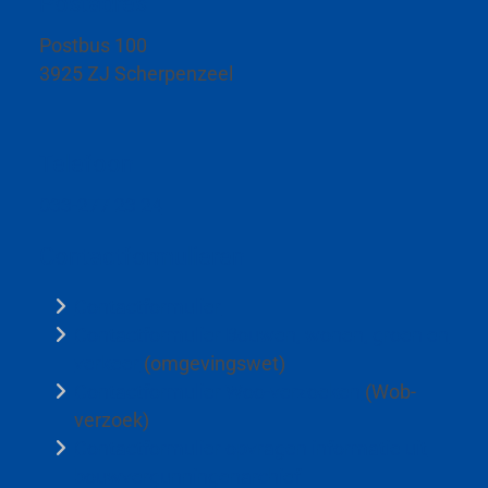
Postadres
Postbus 100
3925 ZJ Scherpenzeel
Telefoon
033-277 23 24
Contactformulieren
Contactformulier
Contactformulier Bouwen, wonen, groen en
verkeer
(omgevingswet)
Contactformulier Woo-verzoeken
(Wob-
verzoek)
Contactformulier opvragen informatie uit
bouwvergunningenarchief