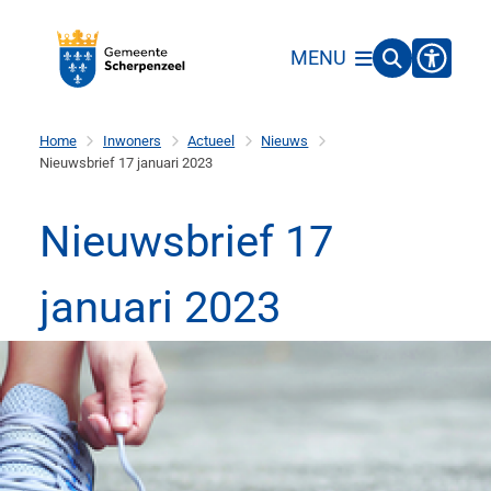
De
inhoud
Open
MENU
is
toegank
geladen.
Home
Inwoners
Actueel
Nieuws
Nieuwsbrief 17 januari 2023
Nieuwsbrief 17
januari 2023